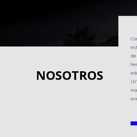
Co
es
de
he
NOSOTROS
ed
UY
ma
eve