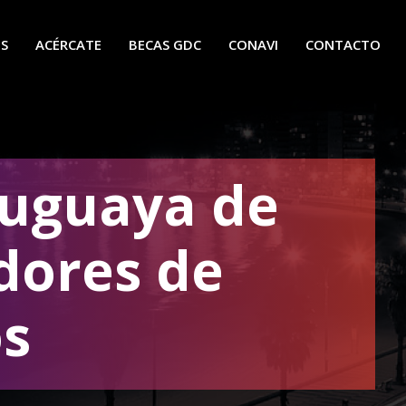
OS
ACÉRCATE
BECAS GDC
CONAVI
CONTACTO
uguaya de
dores de
os