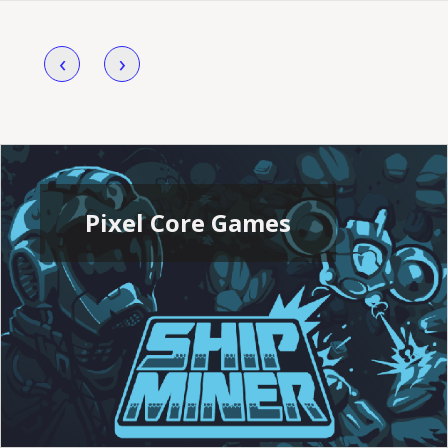
‹
›
Pixel Core Games